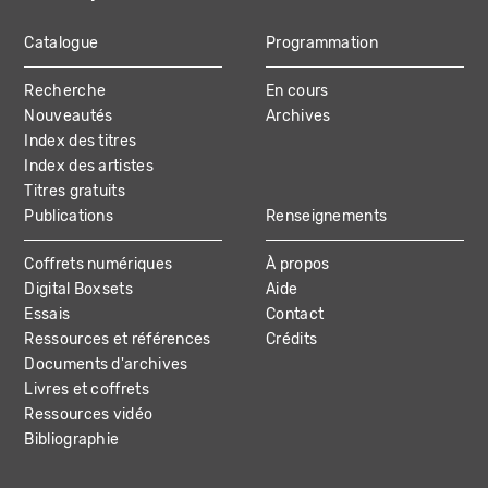
Catalogue
Programmation
MAIN
Recherche
En cours
NAVIGATION
Nouveautés
Archives
Index des titres
Index des artistes
Titres gratuits
Publications
Renseignements
Coffrets numériques
À propos
Digital Boxsets
Aide
Essais
Contact
Ressources et références
Crédits
Documents d'archives
Livres et coffrets
Ressources vidéo
Bibliographie