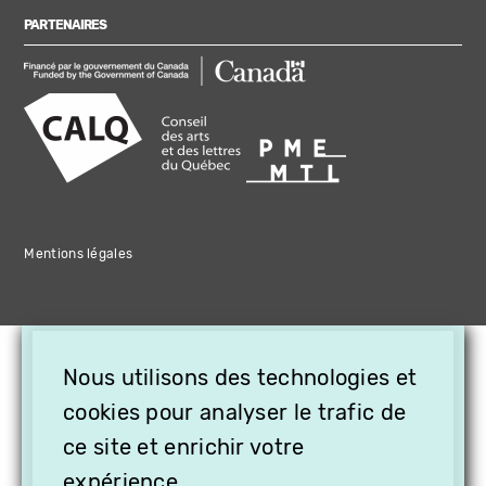
PARTENAIRES
Mentions légales
×
Nous utilisons des technologies et
OFFREZ LA VIDÉO EN
CADEAU, ABONNEZ VOS
cookies pour analyser le trafic de
PROCHES À VITHÈQUE !
ce site et enrichir votre
expérience.