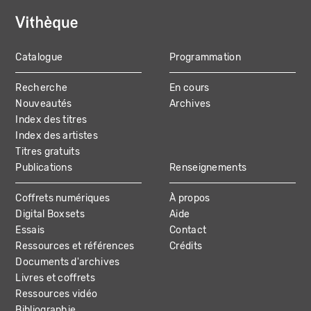
Catalogue
Programmation
MAIN
Recherche
En cours
NAVIGATION
Nouveautés
Archives
Index des titres
Index des artistes
Titres gratuits
Publications
Renseignements
Coffrets numériques
À propos
Digital Boxsets
Aide
Essais
Contact
Ressources et références
Crédits
Documents d'archives
Livres et coffrets
Ressources vidéo
Bibliographie