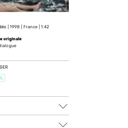
idéo
1998
France
1:42
e originale
dialogue
AGER