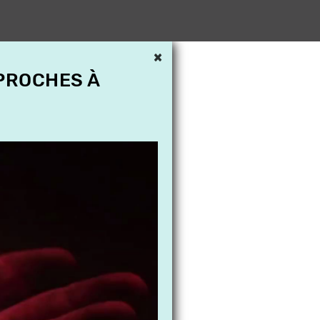
×
 PROCHES À