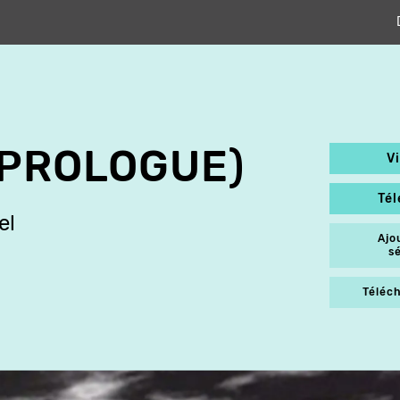
(PROLOGUE)
V
Té
el
Ajo
s
Téléch