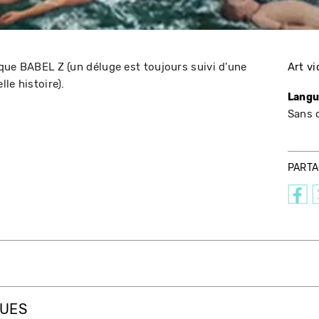
que BABEL Z (un déluge est toujours suivi d'une
Art v
le histoire).
Langu
Sans 
PART
QUES