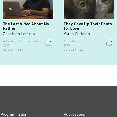
The Last Video About My
They Gave Up Their Pants
Father
for Love
Jonathan Lemieux
Karen Guttman
Art vidéo
Documentaire
Art vidéo
2015
1999
Canada
6:50
Canada
7:20
Programmation
Publications