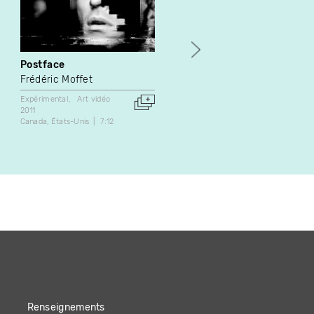
Postface
Auld Lang Syne
Frédéric Moffet
Doug Melnyk
Expérimental
Art vidéo
Art vidéo
2011
1988
Canada
États-Unis
7:12
Canada
8:30
Renseignements