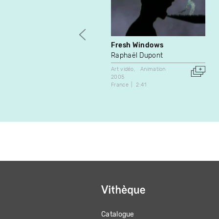
Fresh Windows
Raphaël Dupont
Art vidéo
Animation
2005
France
2:41
Catalogue