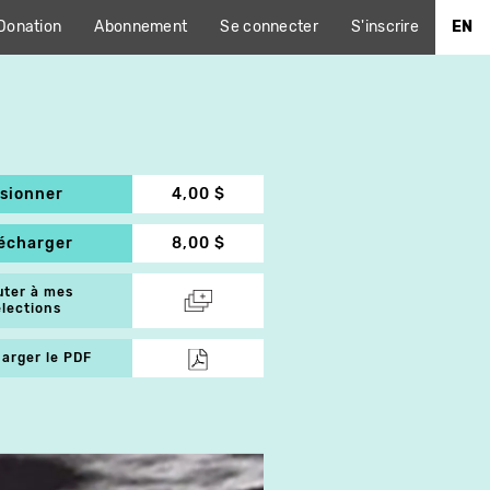
Donation
Abonnement
Se connecter
S'inscrire
EN
isionner
4,00 $
lécharger
8,00 $
uter à mes
élections
arger le PDF