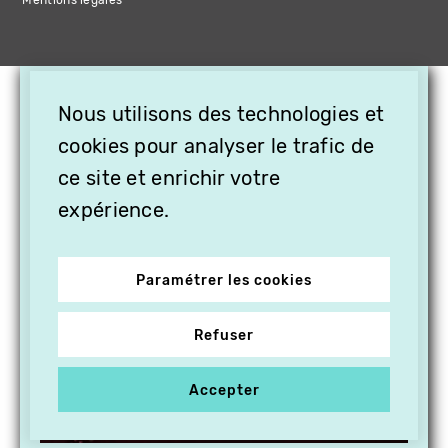
×
Nous utilisons des technologies et
OFFREZ LA VIDÉO EN
CADEAU, ABONNEZ VOS
cookies pour analyser le trafic de
PROCHES À VITHÈQUE !
ce site et enrichir votre
expérience.
Paramétrer les cookies
Refuser
Accepter