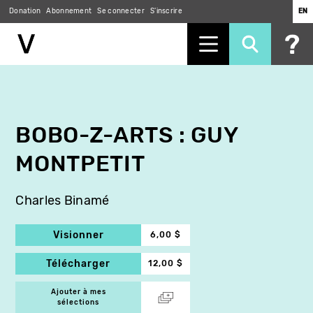
Donation
Abonnement
Se connecter
S'inscrire
EN
Aller
au
contenu
principal
BOBO-Z-ARTS : GUY
MONTPETIT
Charles Binamé
Visionner
6,00 $
Télécharger
12,00 $
Ajouter à mes
sélections