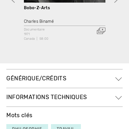
Bobo-Z-Arts
Bobo-
Charles Binamé
Charl
Documentaire
Docume
1971
1971
Canada
58:00
Canada
GÉNÉRIQUE/CRÉDITS
INFORMATIONS TECHNIQUES
Mots clés