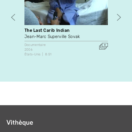
The Last Carib Indian
Le mo
Jean-Marc Superville Sovak
Jacqu
Documentaire
Docume
2006
1970
États-Unis
8:51
Canada