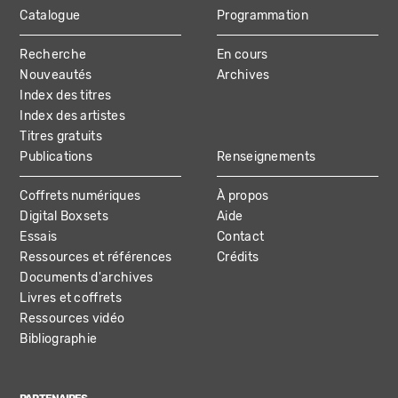
Catalogue
Programmation
MAIN
Recherche
En cours
NAVIGATION
Nouveautés
Archives
Index des titres
Index des artistes
Titres gratuits
Publications
Renseignements
Coffrets numériques
À propos
Digital Boxsets
Aide
Essais
Contact
Ressources et références
Crédits
Documents d'archives
Livres et coffrets
Ressources vidéo
Bibliographie