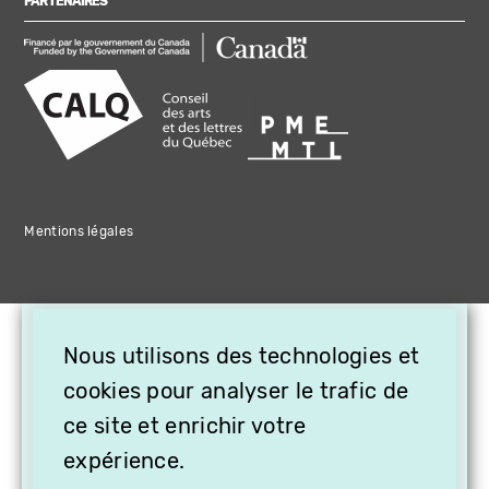
PARTENAIRES
Mentions légales
×
Nous utilisons des technologies et
OFFREZ LA VIDÉO EN
cookies pour analyser le trafic de
CADEAU, ABONNEZ VOS
PROCHES À VITHÈQUE !
ce site et enrichir votre
expérience.