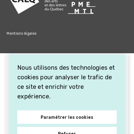
Mentions légales
×
Nous utilisons des technologies et
OFFREZ LA VIDÉO EN
CADEAU, ABONNEZ VOS
cookies pour analyser le trafic de
PROCHES À VITHÈQUE !
ce site et enrichir votre
expérience.
Paramétrer les cookies
Refuser