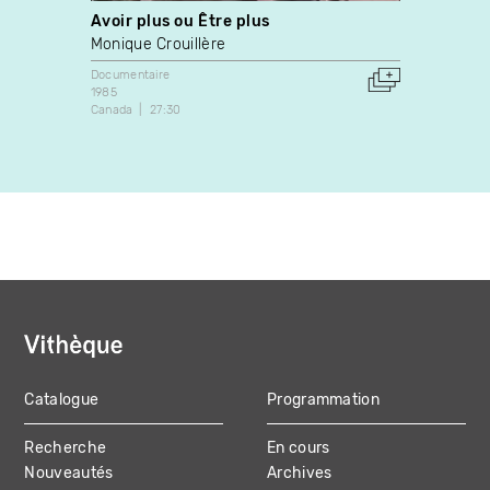
Avoir plus ou Être plus
The H
Monique Crouillère
Steve
Documentaire
Expérim
1985
2009
Canada
27:30
Canada
Catalogue
Programmation
MAIN
Recherche
En cours
NAVIGATION
Nouveautés
Archives