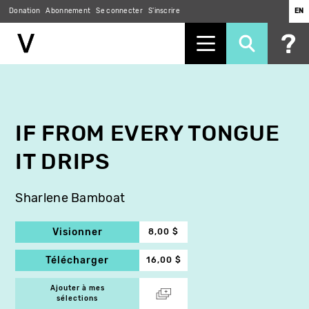
Donation
Abonnement
Se connecter
S'inscrire
EN
Aller
au
contenu
principal
IF FROM EVERY TONGUE
IT DRIPS
Sharlene Bamboat
Visionner
8,00 $
Télécharger
16,00 $
Ajouter à mes
sélections