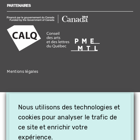
PARTENAIRES
Mentions légales
×
Nous utilisons des technologies et
OFFREZ LA VIDÉO EN
CADEAU, ABONNEZ VOS
cookies pour analyser le trafic de
PROCHES À VITHÈQUE !
ce site et enrichir votre
expérience.