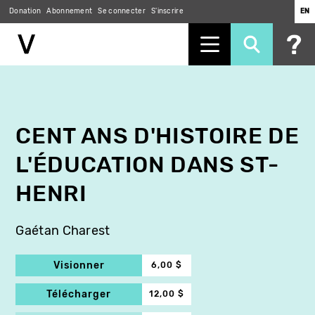
Donation
Abonnement
Se connecter
S'inscrire
EN
Aller
au
contenu
principal
CENT ANS D'HISTOIRE DE
L'ÉDUCATION DANS ST-
HENRI
Gaétan Charest
Visionner
6,00 $
Télécharger
12,00 $