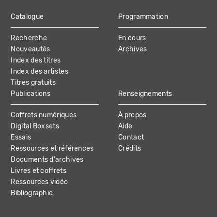
Catalogue
Programmation
MAIN
Recherche
En cours
NAVIGATION
Nouveautés
Archives
Index des titres
Index des artistes
Titres gratuits
Publications
Renseignements
Coffrets numériques
À propos
Digital Boxsets
Aide
Essais
Contact
Ressources et références
Crédits
Documents d'archives
Livres et coffrets
Ressources vidéo
Bibliographie