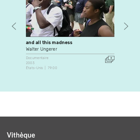
and all this madness
Febe 
Walter Ungerer
Victor
Documentaire
Docume
2003
1990
États-Unis
79:00
Canada