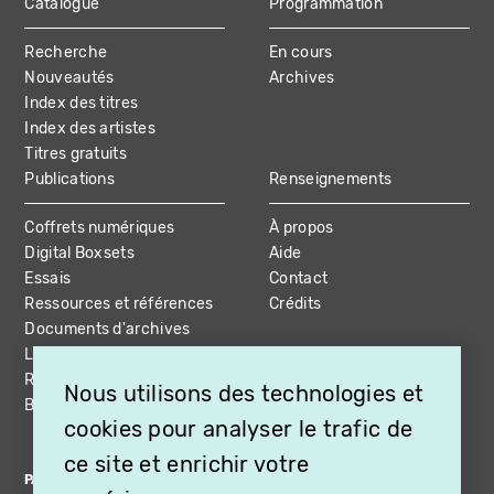
Catalogue
Programmation
MAIN
Recherche
En cours
NAVIGATION
Nouveautés
Archives
Index des titres
Index des artistes
Titres gratuits
Publications
Renseignements
Coffrets numériques
À propos
Digital Boxsets
Aide
Essais
Contact
Ressources et références
Crédits
Documents d'archives
Livres et coffrets
Ressources vidéo
Nous utilisons des technologies et
Bibliographie
cookies pour analyser le trafic de
ce site et enrichir votre
PARTENAIRES