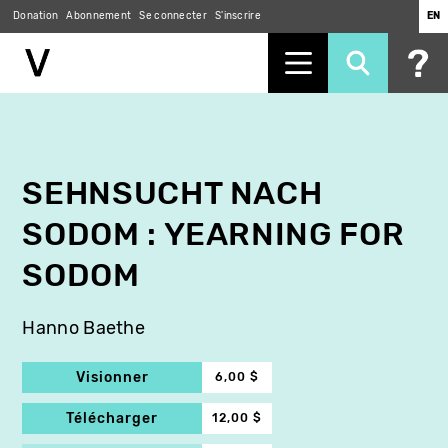
Donation
Abonnement
Se connecter
S'inscrire
EN
Aller
au
contenu
principal
SEHNSUCHT NACH
SODOM : YEARNING FOR
SODOM
Hanno Baethe
Visionner
6,00 $
Télécharger
12,00 $