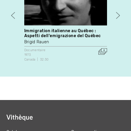
Immigration italienne au Québec :
eva
Aspetti dell'emigrazione del Québec
Nada 
Brigid Rauen
Docume
2018
Documentaire
Canada
1973
Canada
32:30