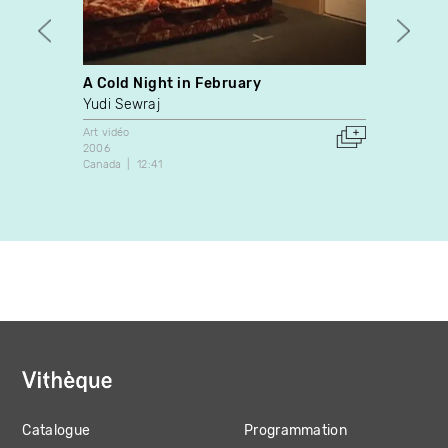
A Cold Night in February
Blank
Yudi Sewraj
Rache
Art vidéo
Art vidé
2006
2003
Canada
12:41
Canada
Catalogue
Programmation