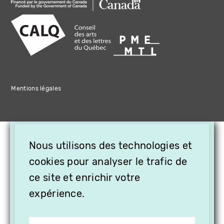
Mentions légales
×
Nous utilisons des technologies et
OFFREZ LA VIDÉO EN
CADEAU, ABONNEZ VOS
cookies pour analyser le trafic de
PROCHES À VITHÈQUE !
ce site et enrichir votre
expérience.