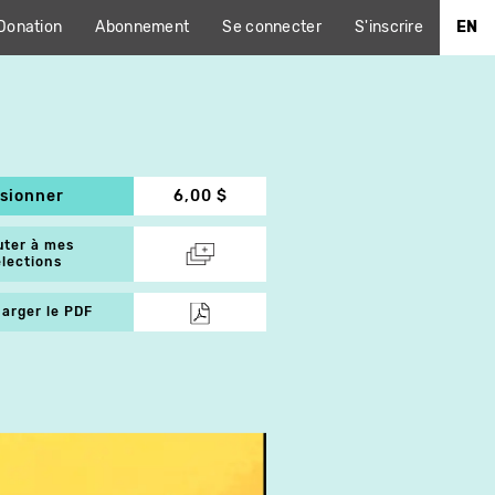
Donation
Abonnement
Se connecter
S'inscrire
EN
isionner
6,00 $
uter à mes
élections
arger le PDF