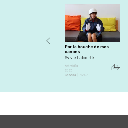
Par la bouche de mes
canons
Sylvie Laliberté
Art vidéo
2023
Canada
19:05