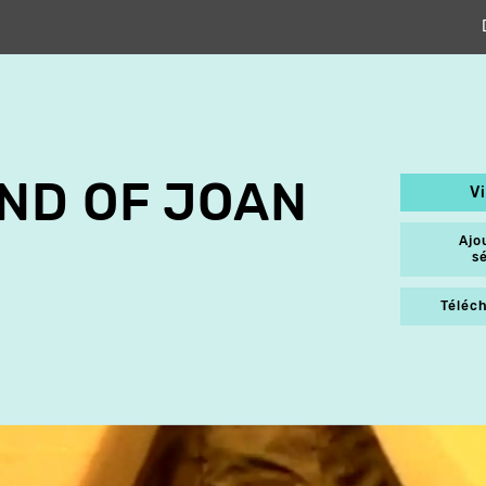
ND OF JOAN
V
Ajo
s
Téléch