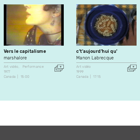
Vers le capitalisme
c't'aujourd'hui qu'
marshalore
Manon Labrecque
Art vidéo
Performance
Art vidéo
1977
1999
Canada
15:00
Canada
17:15