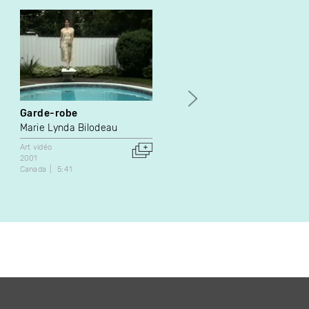
Garde-robe
The Party Is Over
Marie Lynda Bilodeau
Istvan Kantor
Art vidéo
Art vidéo
2001
2009
Canada
5:41
Canada
40:40