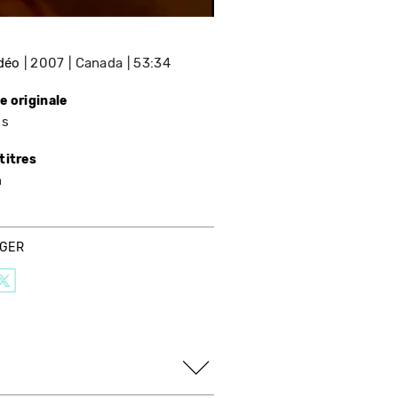
idéo
2007
Canada
53:34
e originale
is
titres
n
AGER