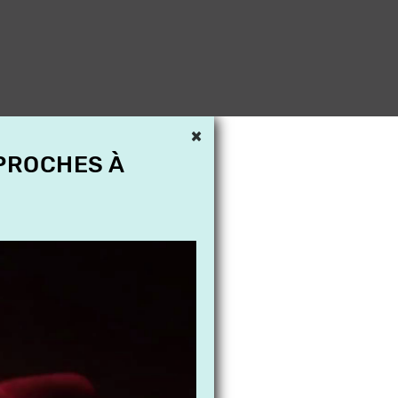
×
 PROCHES À