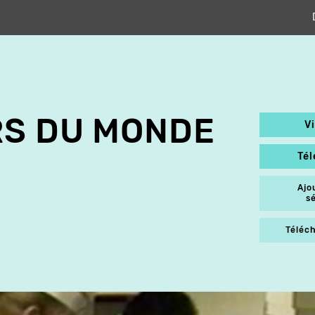
RS DU MONDE
V
Té
Ajo
s
Téléch