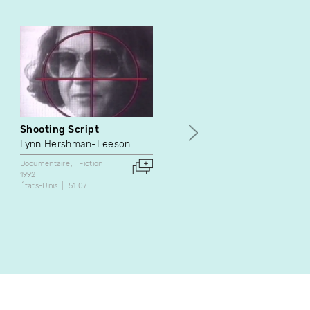
Shooting Script
Don Raoul
Lynn Hershman-Leeson
Hervé Misserey
Documentaire
Fiction
Documentaire
1992
2005
États-Unis
51:07
Canada
71:00