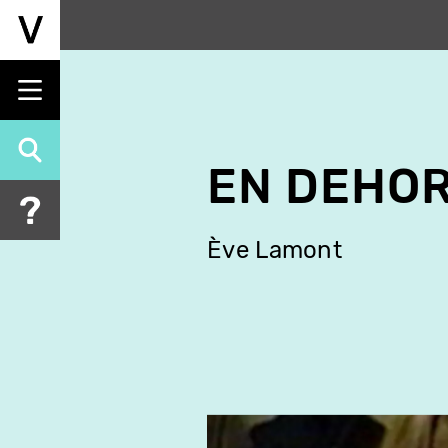
Aller
au
contenu
principal
EN DEHO
Ève Lamont