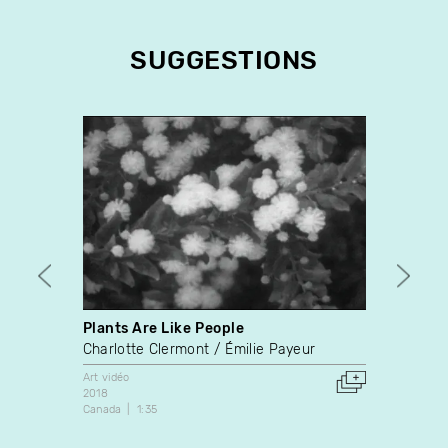
SUGGESTIONS
Plants Are Like People
Scarv
Charlotte Clermont
Émilie Payeur
Owen 
Art vidéo
Docume
2018
2012
Canada
1:35
Canada