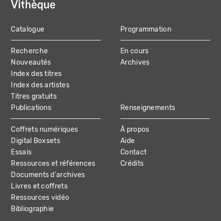
Catalogue
Programmation
MAIN
Recherche
En cours
NAVIGATION
Nouveautés
Archives
Index des titres
Index des artistes
Titres gratuits
Publications
Renseignements
Coffrets numériques
À propos
Digital Boxsets
Aide
Essais
Contact
Ressources et références
Crédits
Documents d'archives
Livres et coffrets
Ressources vidéo
Bibliographie