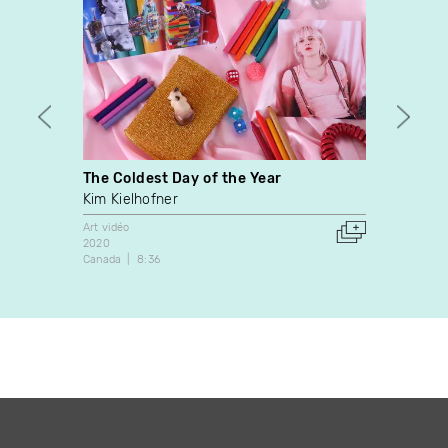
The Coldest Day of the Year
Des L
Kim Kielhofner
Mario
Art vidéo
Art vidé
2020
2016
Canada
8:36
Canada