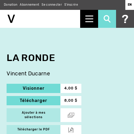
Donation
Abonnement
Se connecter
S'inscrire
EN
Aller
au
contenu
principal
LA RONDE
Vincent Ducarne
Visionner
4,00 $
Télécharger
8,00 $
Ajouter à mes
sélections
Télécharger le PDF