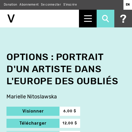
Donation
Abonnement
Se connecter
S'inscrire
EN
Aller
au
contenu
principal
OPTIONS : PORTRAIT
D'UN ARTISTE DANS
L'EUROPE DES OUBLIÉS
Marielle Nitoslawska
Visionner
6,00 $
Télécharger
12,00 $