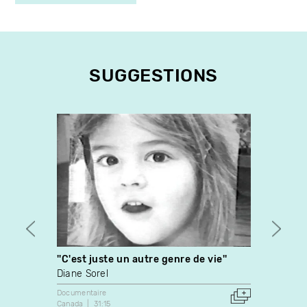
SUGGESTIONS
''C'est juste un autre genre de vie''
La pub
Diane Sorel
Jean-
Documentaire
Docume
Canada
31:15
1986