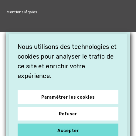
Mentions légales
×
Nous utilisons des technologies et
OFFREZ LA VIDÉO EN
CADEAU, ABONNEZ VOS
cookies pour analyser le trafic de
PROCHES À VITHÈQUE !
ce site et enrichir votre
expérience.
Paramétrer les cookies
Refuser
Accepter