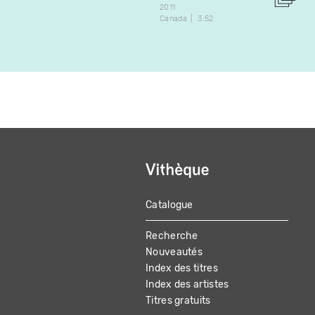
2011
Canada
3:52
Catalogue
MAIN
Recherche
NAVIGATION
Nouveautés
Index des titres
Index des artistes
Titres gratuits