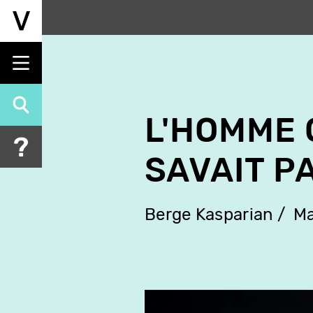
Aller
au
contenu
principal
L'HOMME 
SAVAIT P
Berge Kasparian
Ma