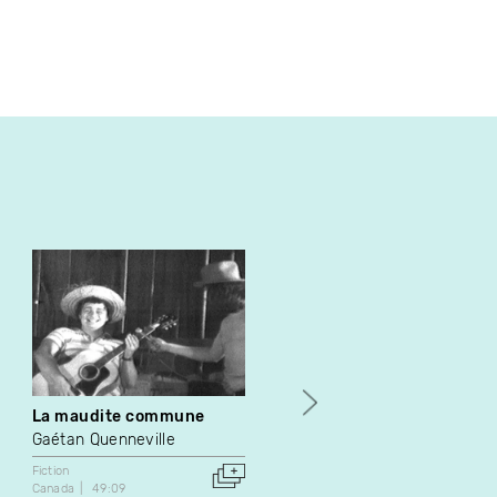
La maudite commune
Zzang toum toum
Gaétan Quenneville
Raymond Saint-Jean
Fiction
Fiction
Canada
49:09
1989