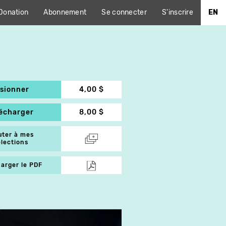
Donation
Abonnement
Se connecter
S'inscrire
EN
isionner
4,00 $
lécharger
8,00 $
uter à mes
élections
arger le PDF