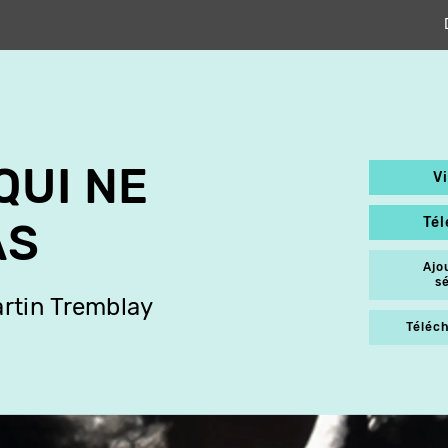
QUI NE
V
Té
AS
Ajo
s
rtin Tremblay
Téléch