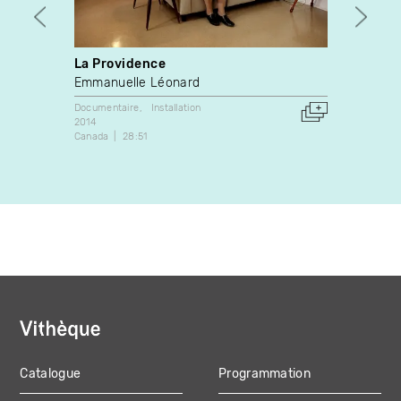
La Providence
An Ex
Emmanuelle Léonard
Shirle
Documentaire
Installation
Animati
2014
2018
Canada
28:51
France
Catalogue
Programmation
MAIN