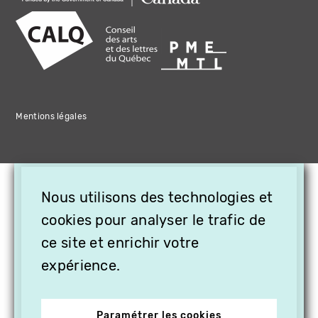
Mentions légales
×
Nous utilisons des technologies et
OFFREZ LA VIDÉO EN
CADEAU, ABONNEZ VOS
cookies pour analyser le trafic de
PROCHES À VITHÈQUE !
ce site et enrichir votre
expérience.
Paramétrer les cookies