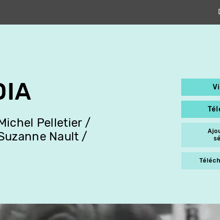
DIA
V
Té
Michel Pelletier
Ajo
Suzanne Nault
s
Téléch