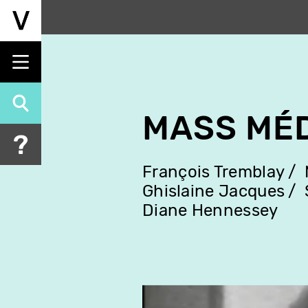
Aller
au
contenu
principal
MASS MÉ
François Tremblay
Ghislaine Jacques
Diane Hennessey