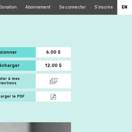
Donation
Abonnement
Se connecter
S'inscrire
EN
isionner
6,00 $
lécharger
12,00 $
uter à mes
élections
arger le PDF