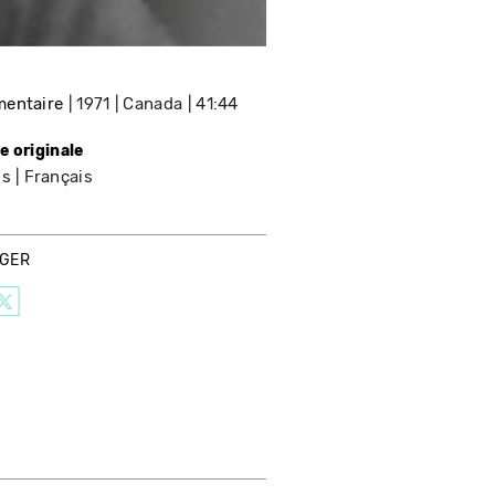
entaire
1971
Canada
41:44
e originale
is
Français
AGER