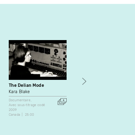
The Delian Mode
Nez, gorge, oreille (an
Essay in Translation)
Kara Blake
Elsa Cayo
Documentaire
Avec sous-titrage codé
Documentaire
Fiction
2009
1986
Canada
25:00
Canada
14:00