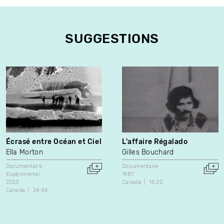
SUGGESTIONS
Écrasé entre Océan et Ciel
L'affaire Régalado
Ella Morton
Gilles Bouchard
Documentaire
Documentaire
Expérimental
1987
2023
Canada
15:20
Canada
24:54