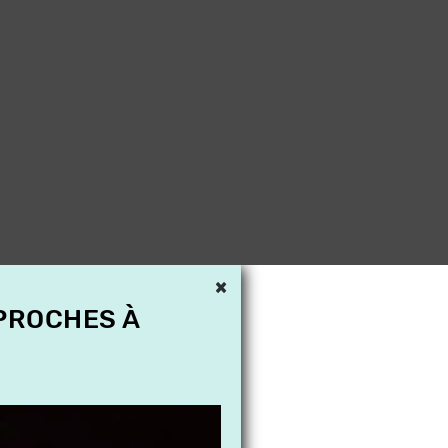
×
 PROCHES À