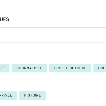
QUES
ITÉ
JOURNALISTE
CRISE D'OCTOBRE
POU
PRIVÉE
HISTOIRE