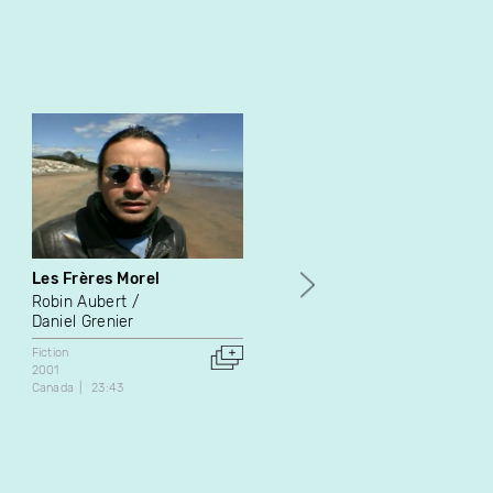
Les Frères Morel
L'appel
Robin Aubert
Rodrigue Jean
Daniel Grenier
Fiction
1998
Fiction
Canada
15:54
2001
Canada
23:43