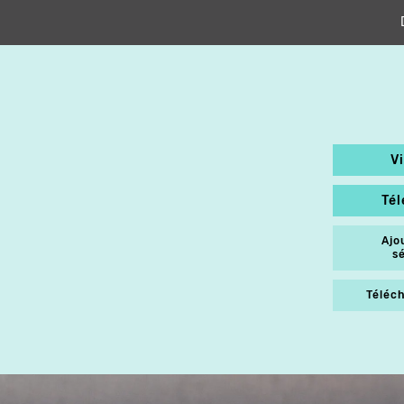
V
Té
Ajo
s
Téléch