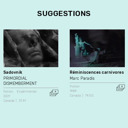
SUGGESTIONS
Sadovnik
Réminiscences carnivores
PRIMORDIAL
Marc Paradis
DISMEMBERMENT
Fiction
1989
Fiction
Expérimental
Canada
19:00
2021
Canada
31:51