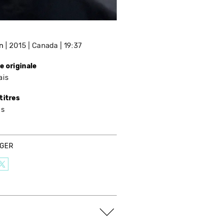
n
2015
Canada
19:37
e originale
ais
titres
is
AGER