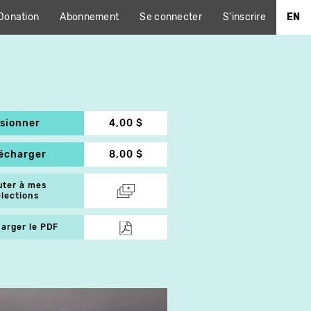
Donation
Abonnement
Se connecter
S'inscrire
EN
isionner
4,00 $
lécharger
8,00 $
uter à mes
élections
arger le PDF