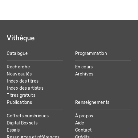
Catalogue
Programmation
MAIN
Recherche
En cours
NAVIGATION
Nouveautés
Archives
Index des titres
Index des artistes
Titres gratuits
Publications
Renseignements
Coffrets numériques
À propos
Digital Boxsets
Aide
Essais
Contact
Ressources et références
Crédits