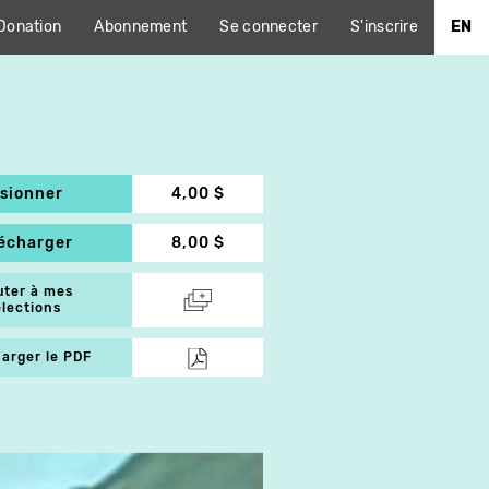
Donation
Abonnement
Se connecter
S'inscrire
EN
isionner
4,00 $
lécharger
8,00 $
uter à mes
élections
arger le PDF