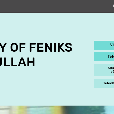
Y OF FENIKS
V
Té
ULLAH
Ajo
s
Téléch