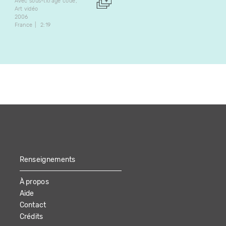
Avec sous-titrage codé
Art vidéo
Art vidéo
2002
2006
France
3:53
France
2:19
Renseignements
À propos
Aide
Contact
Crédits