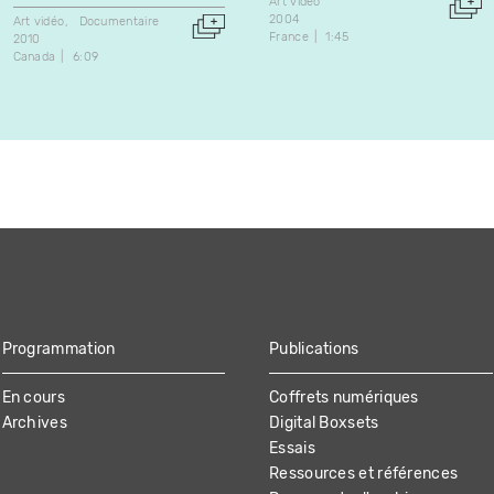
Art vidéo
2004
Art vidéo
Documentaire
France
1:45
2010
Canada
6:09
Programmation
Publications
En cours
Coffrets numériques
Archives
Digital Boxsets
Essais
Ressources et références