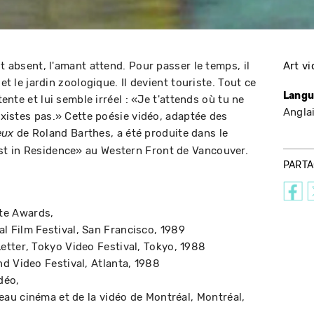
st absent, l'amant attend. Pour passer le temps, il
Art v
 et le jardin zoologique. Il devient touriste. Tout ce
Langu
tente et lui semble irréel : «Je t'attends où tu ne
Angla
'existes pas.» Cette poésie vidéo, adaptée des
de Roland Barthes, a été produite dans le
eux
t in Residence» au Western Front de Vancouver.
PART
ate Awards
l Film Festival
San Francisco
1989
Letter
Tokyo Video Festival
Tokyo
1988
nd Video Festival
Atlanta
1988
idéo
eau cinéma et de la vidéo de Montréal
Montréal