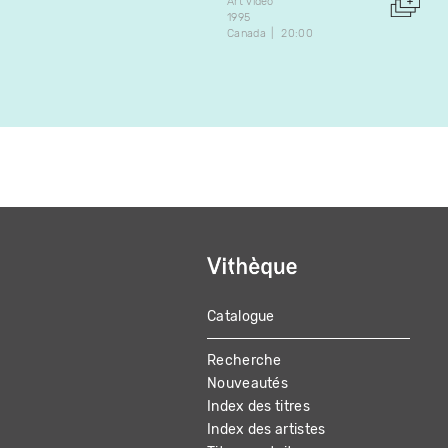
Art vidéo
1995
Canada
20:00
Catalogue
MAIN
Recherche
NAVIGATION
Nouveautés
Index des titres
Index des artistes