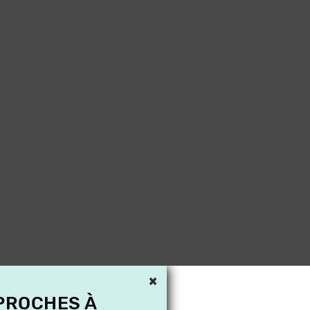
×
 PROCHES À