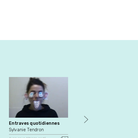
Entraves quotidiennes
Mollusc
Sylvanie Tendron
Natalie Rich-Fernandez