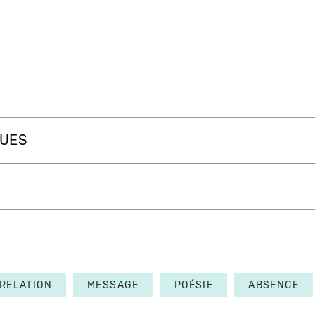
QUES
RELATION
MESSAGE
POÉSIE
ABSENCE