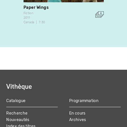
Paper Wings
On se
Rober
Fiction
2011
Fiction
Canada
7:30
1984
25:00
Catalogue
Programmation
MAIN
Recherche
En cours
NAVIGATION
Nouveautés
Archives
Index des titres