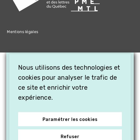
Mentions légales
×
Nous utilisons des technologies et
OFFREZ LA VIDÉO EN
CADEAU, ABONNEZ VOS
cookies pour analyser le trafic de
PROCHES À VITHÈQUE !
ce site et enrichir votre
expérience.
Paramétrer les cookies
Refuser