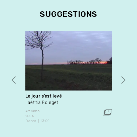
SUGGESTIONS
Le jour s’est levé
Point
Laëtitia Bourget
Jean-P
Art vidéo
Art vidé
2004
1971
France
13:00
Canada