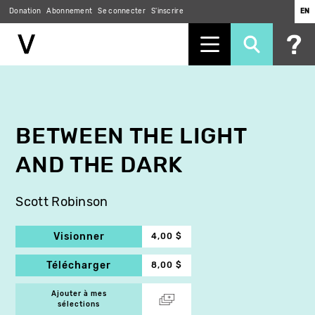
Donation
Abonnement
Se connecter
S'inscrire
EN
Aller
au
contenu
principal
BETWEEN THE LIGHT
AND THE DARK
Scott Robinson
Visionner
4,00 $
Télécharger
8,00 $
Ajouter à mes
sélections