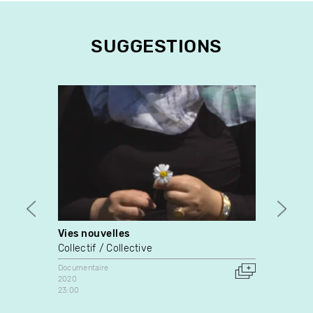
SUGGESTIONS
Vies nouvelles
L'ent
Collectif / Collective
Luc B
Documentaire
Docume
2020
1990
23:00
Canada