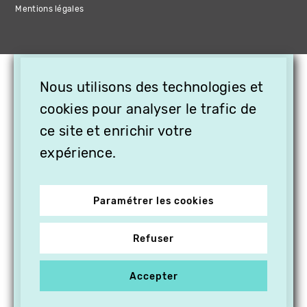
Mentions légales
×
Nous utilisons des technologies et
OFFREZ LA VIDÉO EN
CADEAU, ABONNEZ VOS
cookies pour analyser le trafic de
PROCHES À VITHÈQUE !
ce site et enrichir votre
expérience.
Paramétrer les cookies
Refuser
Accepter