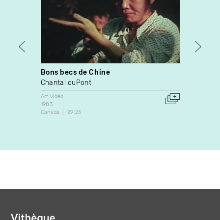
Bons becs de Chine
Pano
Chantal duPont
Paul 
Art vidéo
Art vidé
1983
1991
Canada
29:25
Canada