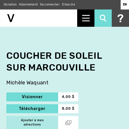
Donation
Abonnement
Se connecter
S'inscrire
EN
Aller
au
contenu
principal
COUCHER DE SOLEIL
SUR MARCOUVILLE
Michèle Waquant
Visionner
4,00 $
Télécharger
8,00 $
Ajouter à mes
sélections