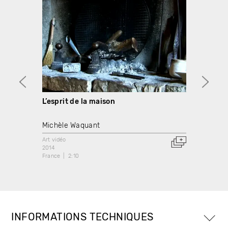
L’esprit de la maison
Mantes
Michèle Waquant
Michè
Art vidéo
Art vidé
2014
2014
France
2:10
France
INFORMATIONS TECHNIQUES