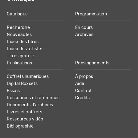
Catalogue
Programmation
MAIN
Recherche
En cours
NAVIGATION
Nouveautés
Archives
Index des titres
Index des artistes
Titres gratuits
Publications
Renseignements
Coffrets numériques
À propos
Digital Boxsets
Aide
Essais
Contact
Ressources et références
Crédits
Documents d'archives
Livres et coffrets
Ressources vidéo
Bibliographie