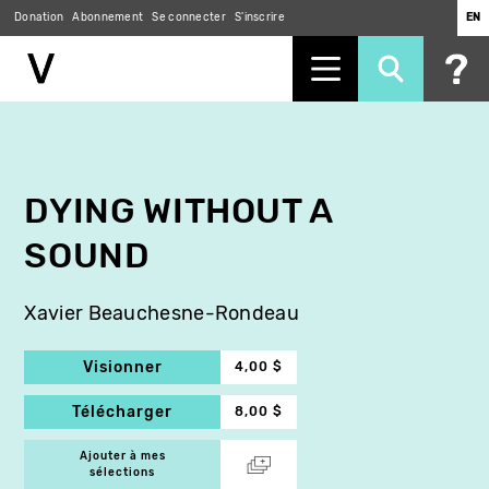
Donation
Abonnement
Se connecter
S'inscrire
EN
Aller
au
contenu
principal
DYING WITHOUT A
SOUND
Xavier Beauchesne-Rondeau
Visionner
4,00 $
Télécharger
8,00 $
Ajouter à mes
sélections