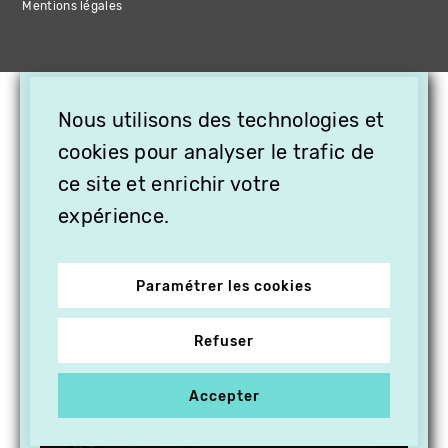
Mentions légales
×
Nous utilisons des technologies et
OFFREZ LA VIDÉO EN
CADEAU, ABONNEZ VOS
cookies pour analyser le trafic de
PROCHES À VITHÈQUE !
ce site et enrichir votre
expérience.
Paramétrer les cookies
Refuser
Accepter