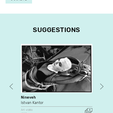
SUGGESTIONS
Nineveh
Marie
Istvan Kantor
Luc C
Art vidéo
Art vidé