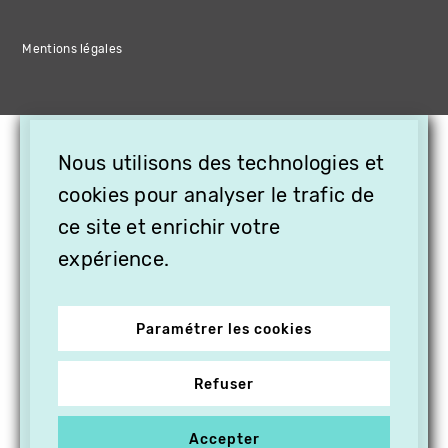
Mentions légales
×
Nous utilisons des technologies et
OFFREZ LA VIDÉO EN
CADEAU, ABONNEZ VOS
cookies pour analyser le trafic de
PROCHES À VITHÈQUE !
ce site et enrichir votre
expérience.
Paramétrer les cookies
Refuser
Accepter