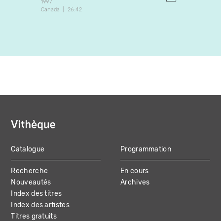
1997
1982
Canada
26:42
Canada
Catalogue
Programmation
MAIN
Recherche
En cours
NAVIGATION
Nouveautés
Archives
Index des titres
Index des artistes
Titres gratuits