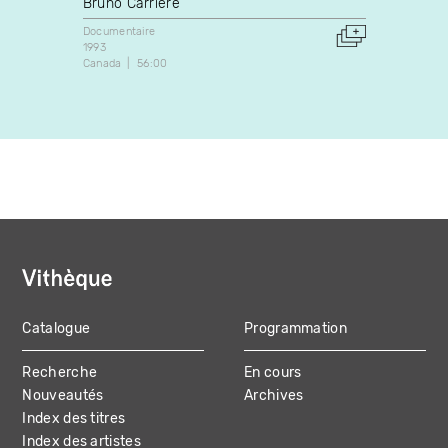
Bruno Carrière
Jean-
Documentaire
Docume
1993
2018
Canada
56:00
Canada
Catalogue
Programmation
MAIN
Recherche
En cours
NAVIGATION
Nouveautés
Archives
Index des titres
Index des artistes