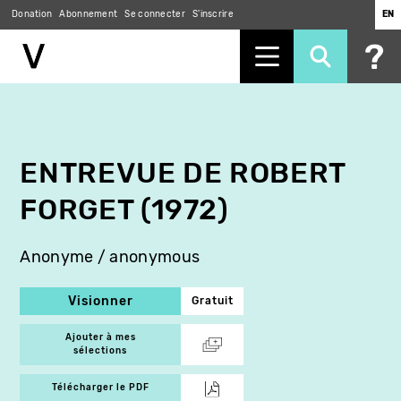
Donation
Abonnement
Se connecter
S'inscrire
EN
Aller
au
contenu
principal
ENTREVUE DE ROBERT
FORGET (1972)
Anonyme / anonymous
Visionner
Gratuit
Ajouter à mes
sélections
Télécharger le PDF