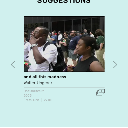
SUGGESTIONS
and all this madness
What 
Walter Ungerer
Chant
Documentaire
Docume
2003
2008
États-Unis
79:00
Canada