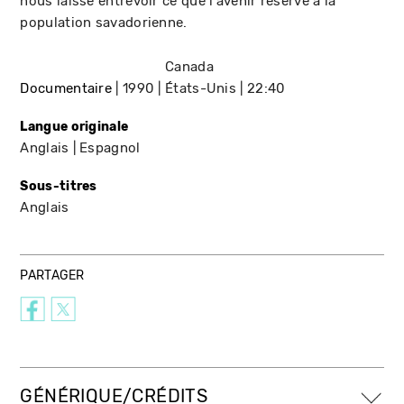
nous laisse entrevoir ce que l'avenir réserve à la
population savadorienne.
Canada
Documentaire
1990
États-Unis
22:40
Langue originale
Anglais
Espagnol
Sous-titres
Anglais
PARTAGER
GÉNÉRIQUE/CRÉDITS