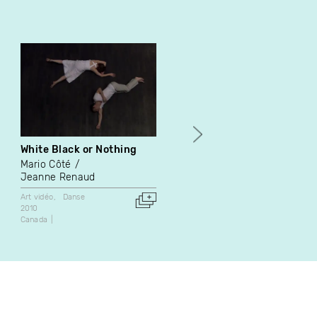
White Black or Nothing
Le Pier
Mario Côté
Mireille Dansereau
Jeanne Renaud
Documentaire
Art vidéo
2014
Art vidéo
Danse
Canada
29:34
2010
Canada