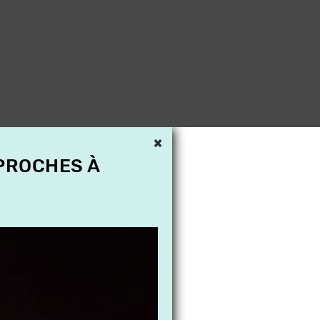
×
 PROCHES À