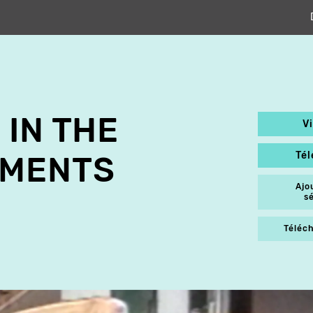
 IN THE
V
Té
OMENTS
Ajo
s
Téléch