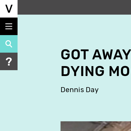
Aller
au
contenu
principal
GOT AWAY
DYING M
Dennis Day