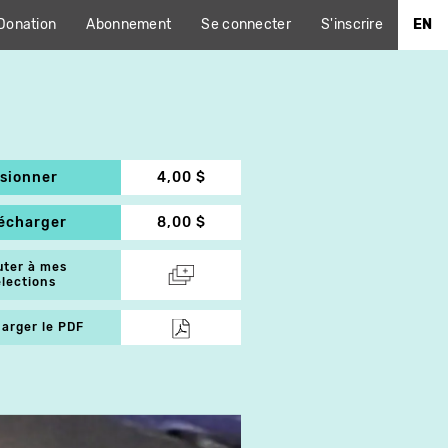
Donation
Abonnement
Se connecter
S'inscrire
EN
isionner
4,00 $
lécharger
8,00 $
uter à mes
élections
arger le PDF