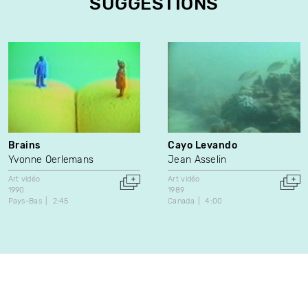
SUGGESTIONS
Brains
Cayo Levando
Yvonne Oerlemans
Jean Asselin
Art vidéo
Art vidéo
1990
1989
Pays-Bas
2:45
Canada
4:00