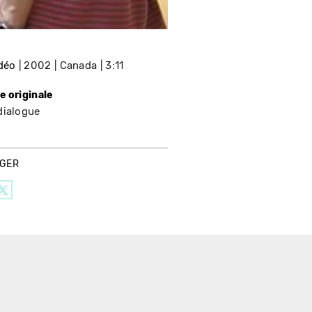
idéo
2002
Canada
3:11
e originale
dialogue
AGER