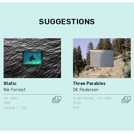
SUGGESTIONS
Static
Three Parables
Nik Forrest
OK Pedersen
Art vidéo
Expérimental
Art vidéo
1995
2020
Canada
7:00
9:21