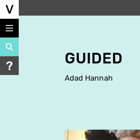
Aller
au
contenu
principal
GUIDED
Adad Hannah