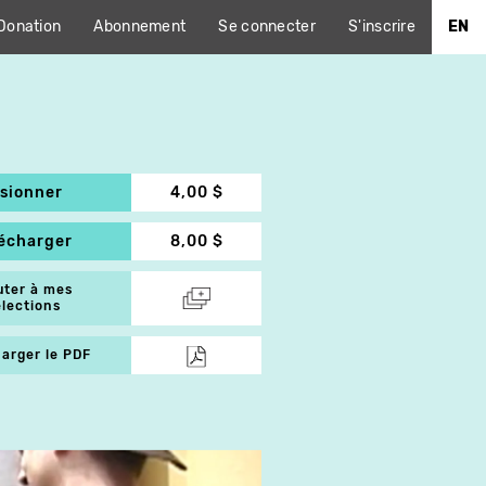
Donation
Abonnement
Se connecter
S'inscrire
EN
isionner
4,00 $
lécharger
8,00 $
uter à mes
élections
arger le PDF