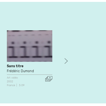
Sans titre
Luc's Bag
Frédéric Dumond
Luc Courchesne
Art vidéo
Art vidéo
2002
1984
France
3:09
Canada
1:45