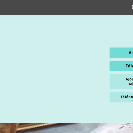
V
Té
Ajo
s
Téléch