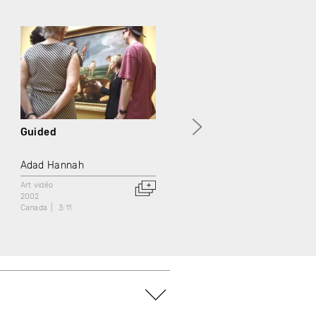
Guided
Portrait of a Gentleman
Adad Hannah
Adad Hannah
Art vidéo
Art vidéo
2002
2002
Canada
3:11
Canada
3:11