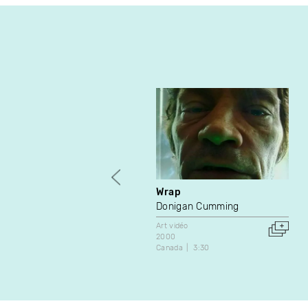
Wrap
Donigan Cumming
Art vidéo
2000
Canada
3:30