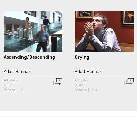
Ascending/Descending
Crying
Adad Hannah
Adad Hannah
Art vidéo
Art vidéo
2002
2002
Canada
3:12
Canada
3:11