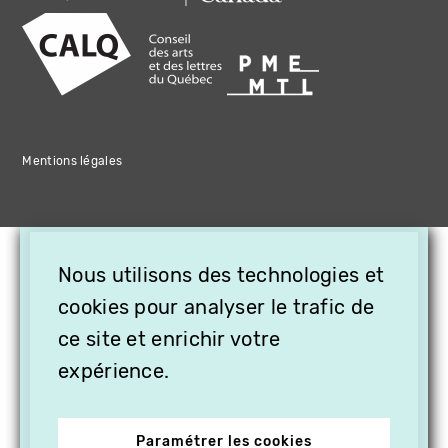
Mentions légales
×
Nous utilisons des technologies et
OFFREZ LA VIDÉO EN
CADEAU, ABONNEZ VOS
cookies pour analyser le trafic de
PROCHES À VITHÈQUE !
ce site et enrichir votre
expérience.
Paramétrer les cookies