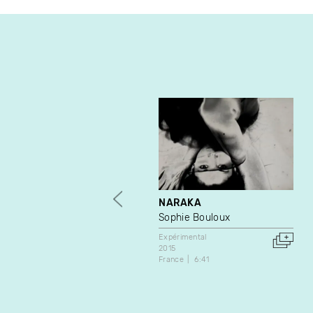
NARAKA
Sophie Bouloux
Expérimental
2015
France
6:41