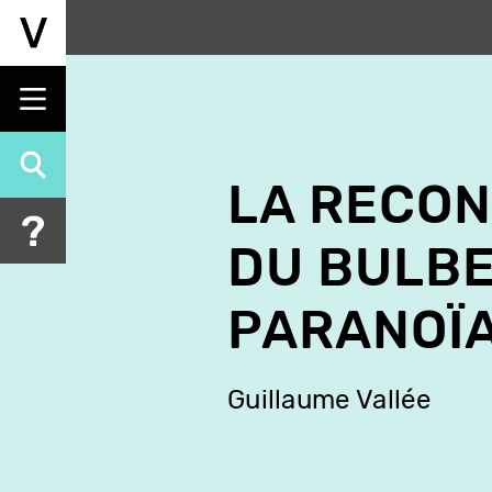
Aller
au
contenu
principal
LA RECO
DU BULB
PARANOÏ
Guillaume Vallée