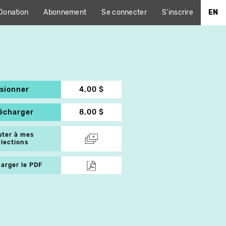
Donation
Abonnement
Se connecter
S'inscrire
EN
isionner
4,00 $
lécharger
8,00 $
uter à mes
élections
arger le PDF