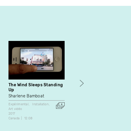
The Wind Sleeps Standing
The Yellow Ghost
Up
Guillaume Vallée
Sharlene Bamboat
Expérimental
2013
Expérimental
Installation
Canada
3:10
Art vidéo
2017
Canada
12:08