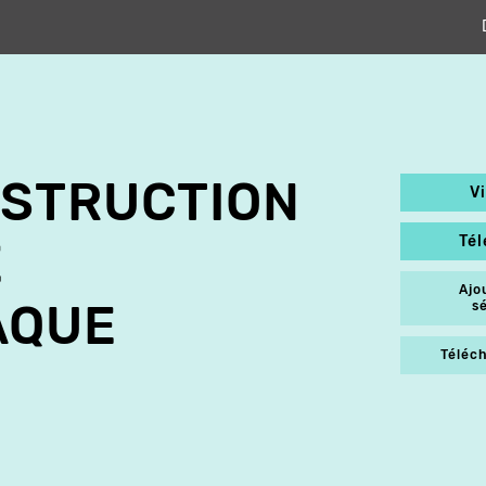
NSTRUCTION
V
Té
E
Ajo
AQUE
s
Téléch