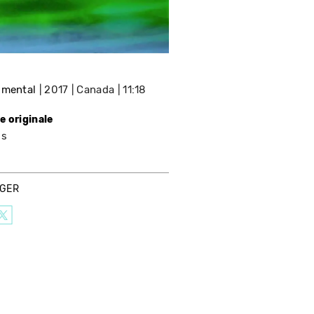
imental
2017
Canada
11:18
e originale
is
AGER