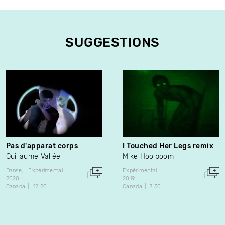
SUGGESTIONS
Pas d'apparat corps
I Touched Her Legs remix
Guillaume Vallée
Mike Hoolboom
Danse
Expérimental
Expérimental
2020
2019
Canada
12:20
Canada
7:30