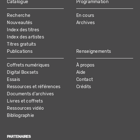
Catalogue
Programmation
MAIN
Recherche
En cours
NAVIGATION
Nouveautés
Archives
Index des titres
Index des artistes
Titres gratuits
Publications
Renseignements
Coffrets numériques
À propos
Digital Boxsets
Aide
Essais
Contact
Ressources et références
Crédits
Documents d'archives
Livres et coffrets
Ressources vidéo
Bibliographie
PARTENAIRES