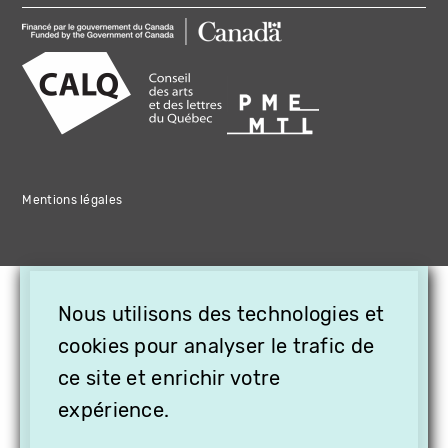
Mentions légales
×
Nous utilisons des technologies et
OFFREZ LA VIDÉO EN
CADEAU, ABONNEZ VOS
cookies pour analyser le trafic de
PROCHES À VITHÈQUE !
ce site et enrichir votre
expérience.