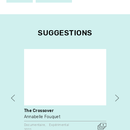
SUGGESTIONS
The Crossover
Ça fai
sur l
Annabelle Fouquet
Mireil
Documentaire
Expérimental
Yvonn
2021