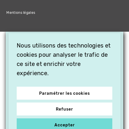
Mentions légales
×
Nous utilisons des technologies et
OFFREZ LA VIDÉO EN
CADEAU, ABONNEZ VOS
cookies pour analyser le trafic de
PROCHES À VITHÈQUE !
ce site et enrichir votre
expérience.
Paramétrer les cookies
Refuser
Accepter