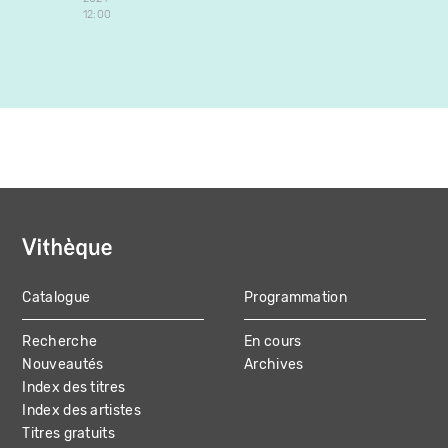
12:00
Docume
1986
Canada
Catalogue
Programmation
MAIN
Recherche
En cours
NAVIGATION
Nouveautés
Archives
Index des titres
Index des artistes
Titres gratuits