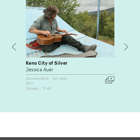
Keno City of Silver
Angel
Jessica Auer
Esteb
Documentaire
Art vidéo
Docume
2017
1995
Canada
17:45
Canada