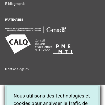
Bibliographie
PARTENAIRES
Mentions légales
×
Nous utilisons des technologies et
OFFREZ LA VIDÉO EN
CADEAU, ABONNEZ VOS
cookies pour analyser le trafic de