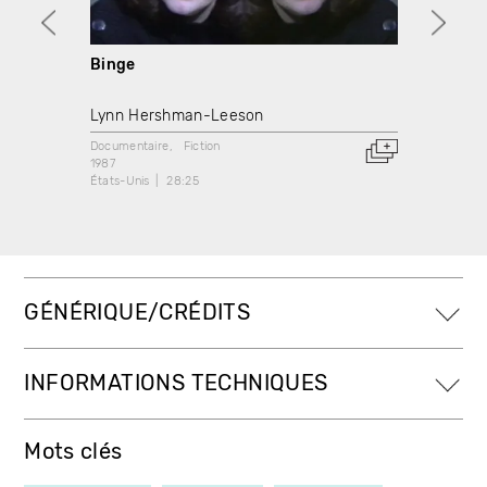
Binge
First 
Lynn Hershman-Leeson
Lynn 
Documentaire
Fiction
Docume
1987
1988
États-Unis
28:25
États-U
GÉNÉRIQUE/CRÉDITS
INFORMATIONS TECHNIQUES
Mots clés