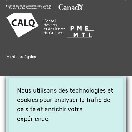
Mentions légales
×
Nous utilisons des technologies et
OFFREZ LA VIDÉO EN
cookies pour analyser le trafic de
CADEAU, ABONNEZ VOS
PROCHES À VITHÈQUE !
ce site et enrichir votre
expérience.