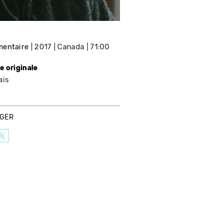
entaire
2017
Canada
71:00
e originale
ais
AGER