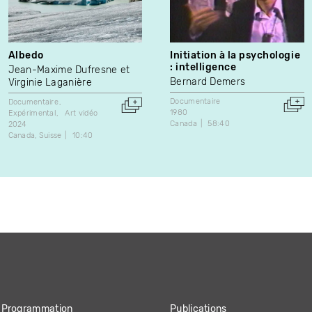
Albedo
Initiation à la psychologie
: intelligence
Jean-Maxime Dufresne et
Bernard Demers
Virginie Laganière
Documentaire
Documentaire
1980
Expérimental
Art vidéo
Canada
58:40
2024
Canada
Suisse
10:40
Programmation
Publications