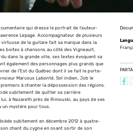
cumentaire qui dresse le portrait de l’auteur-
Docum
 Lawrence Lepage. Accompagnateur de plusieurs
Langu
 virtuose de la guitare fait sa marque dans la
Franç
es boites à chansons au côté des Vigneault,
erdu dans la grande ville, ses textes évoquent sa
ant également des personnages plus grands que
PART
vrier de l’Est du Québec dont il se fait le porte-
nsieur Marcoux Labonté, Sol indien, Job le
es premiers à chanter la dépossession des régions.
cide subitement de quitter sa carrière
 lui, à Nazareth près de Rimouski, au pays de ses
a un mystère pour tous.
 décède subitement en décembre 2012 à quatre-
 son chant du cygne en osant sortir de son