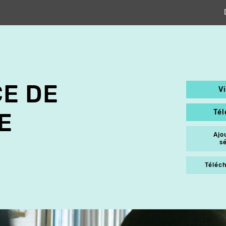
CE DE
V
Té
E
Ajo
s
Téléch