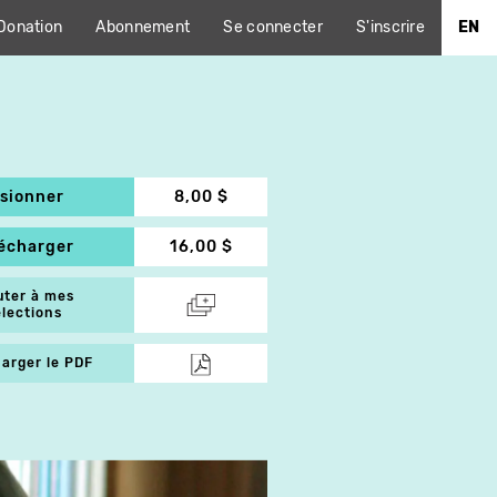
Donation
Abonnement
Se connecter
S'inscrire
EN
isionner
8,00 $
lécharger
16,00 $
uter à mes
élections
arger le PDF