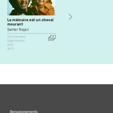
La mémoire est un cheval
C’est tombé dans l’oreille
mourant
d’une Sourde : Theara
Samer Najari
Véro Leduc
Documentaire
Documentaire
Série web
Expérimental
2016
2021
Canada
26:14
28:17
Renseignements