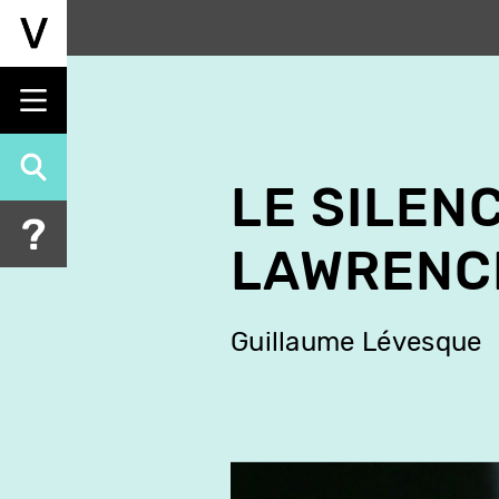
Aller
au
contenu
principal
LE SILEN
LAWRENC
Guillaume Lévesque