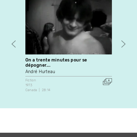
On a trente minutes pour se
Lucin
dépogner...
Charlo
André Hurteau
Expérim
2021
Fiction
Canada
1973
Canada
28:14