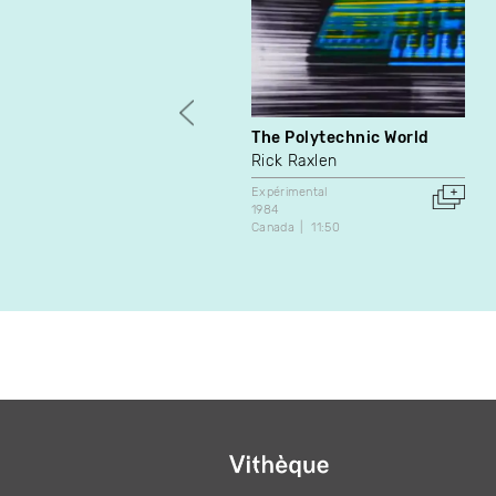
The Polytechnic World
Rick Raxlen
Expérimental
1984
Canada
11:50