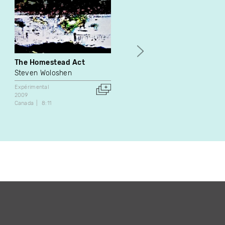
The Homestead Act
Crux
Steven Woloshen
Alexandre Roy
Expérimental
Animation
Expérimental
2009
2017
Canada
8:11
Canada
Suisse
3:45