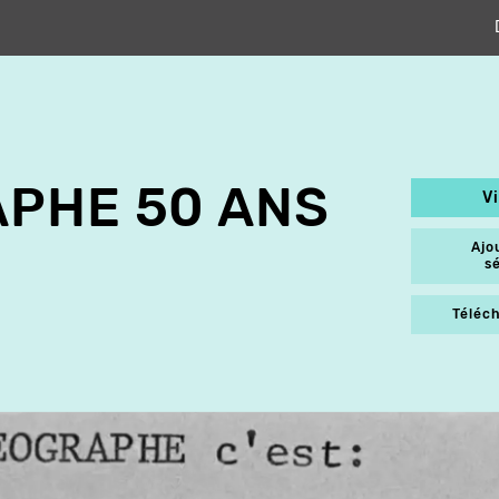
PHE 50 ANS
V
Ajo
s
Téléch