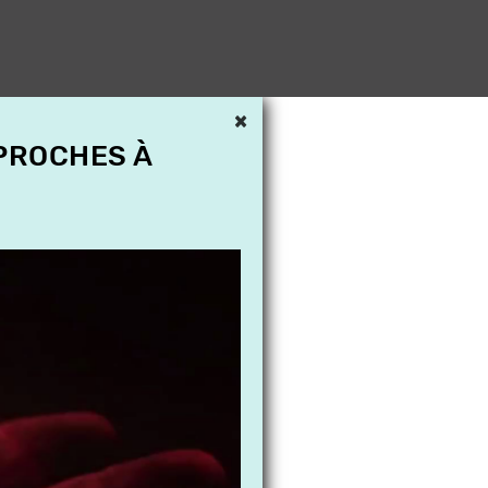
×
 PROCHES À