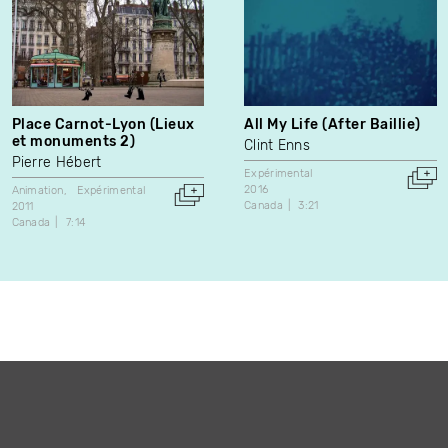
Place Carnot-Lyon (Lieux
All My Life (After Baillie)
et monuments 2)
Clint Enns
Pierre Hébert
Expérimental
2016
Animation
Expérimental
Canada
3:21
2011
Canada
7:14