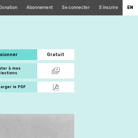
Donation
Abonnement
Se connecter
S'inscrire
EN
isionner
Gratuit
uter à mes
élections
arger le PDF