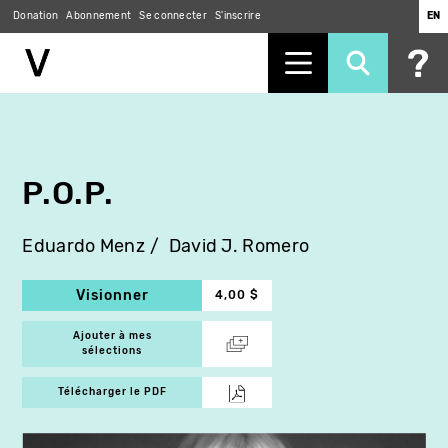
Donation
Abonnement
Se connecter
S'inscrire
EN
Aller
au
contenu
principal
P.O.P.
Eduardo Menz
David J. Romero
Visionner
4,00 $
Ajouter à mes
sélections
Télécharger le PDF