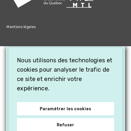
Mentions légales
×
Nous utilisons des technologies et
OFFREZ LA VIDÉO EN
CADEAU, ABONNEZ VOS
cookies pour analyser le trafic de
PROCHES À VITHÈQUE !
ce site et enrichir votre
expérience.
Paramétrer les cookies
Refuser