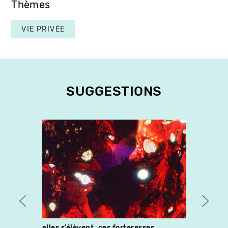
Thèmes
VIE PRIVÉE
SUGGESTIONS
elles s’élèvent, ces forteresses
Circa