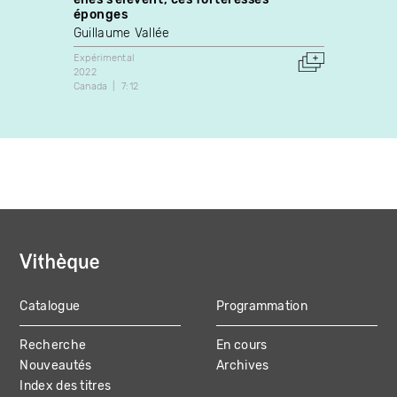
éponges
Eric 
Guillaume Vallée
Expérim
2015
Expérimental
Canada
2022
Canada
7:12
Catalogue
Programmation
MAIN
Recherche
En cours
NAVIGATION
Nouveautés
Archives
Index des titres