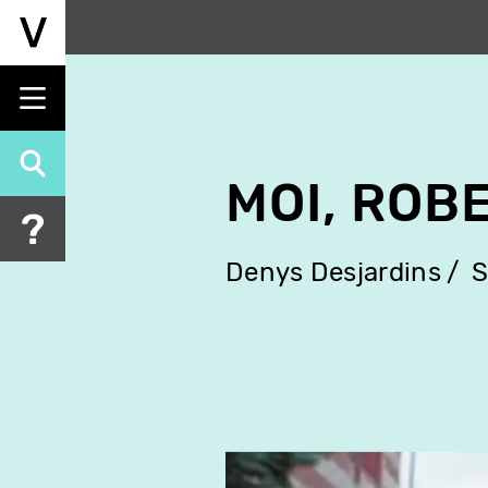
Aller
au
contenu
principal
MOI, ROB
Denys Desjardins
S