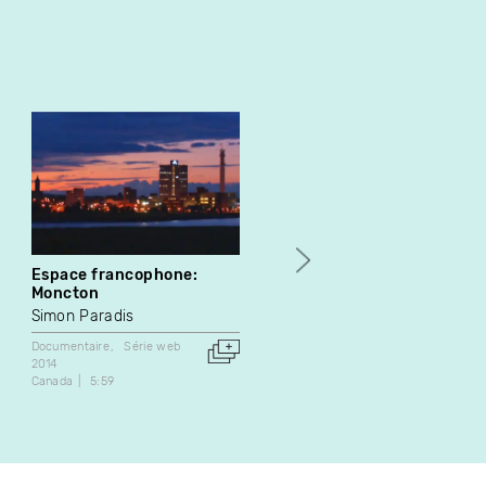
Espace francophone:
St-Laurent
Moncton
Corin Corfu
Simon Paradis
Documentaire
1972
Documentaire
Série web
Canada
15:10
2014
Canada
5:59