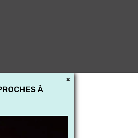
×
 PROCHES À