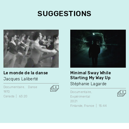
SUGGESTIONS
Le monde de la danse
Minimal Sway While
Starting My Way Up
Jacques Laliberté
Stéphanie Lagarde
Documentaire
Danse
1970
Documentaire
Canada
63:20
Expérimental
2021
Finlande
France
15:44