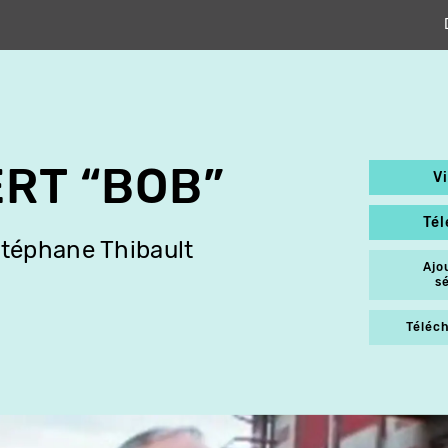
ERT “BOB”
V
Té
téphane Thibault
Ajo
s
Téléch