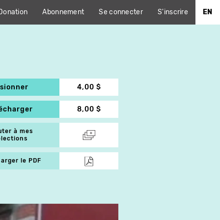
Donation
Abonnement
Se connecter
S'inscrire
EN
isionner
4,00 $
lécharger
8,00 $
uter à mes
élections
arger le PDF