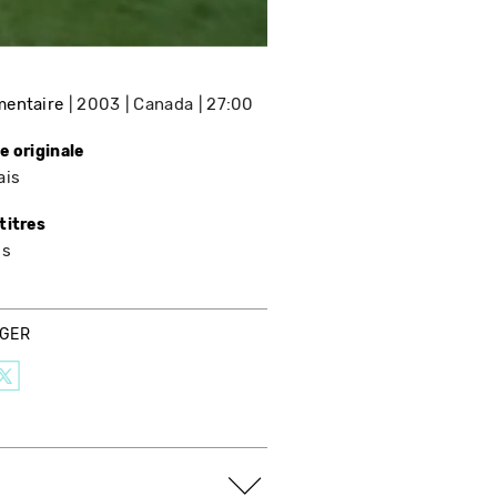
entaire
2003
Canada
27:00
e originale
ais
titres
is
AGER