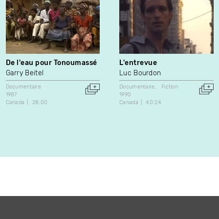
De l'eau pour Tonoumassé
L'entrevue
Garry Beitel
Luc Bourdon
Documentaire
Documentaire
Fiction
1987
1990
Canada
28:00
Canada
40:24