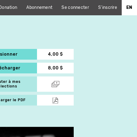
Donation
Abonnement
Se connecter
S'inscrire
EN
isionner
4,00 $
lécharger
8,00 $
uter à mes
élections
arger le PDF