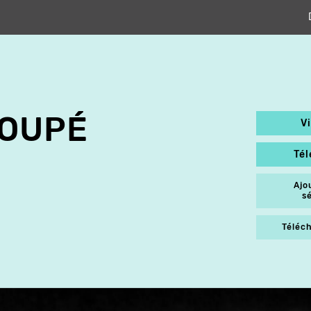
SOUPÉ
V
Té
Ajo
s
Téléch