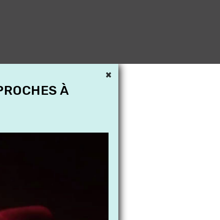
×
 PROCHES À