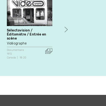
Sélectovision /
111
Éditomètre / Entrée en
Joe Sarahan
scène
Documentaire
Vidéographe
1989
Canada
11:00
Documentaire
1972
Canada
18:20