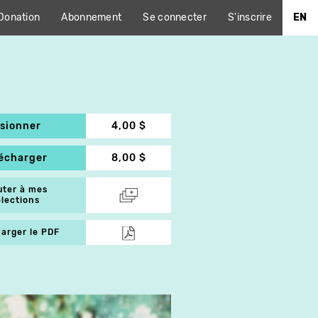
Donation
Abonnement
Se connecter
S'inscrire
EN
isionner
4,00 $
lécharger
8,00 $
uter à mes
élections
arger le PDF