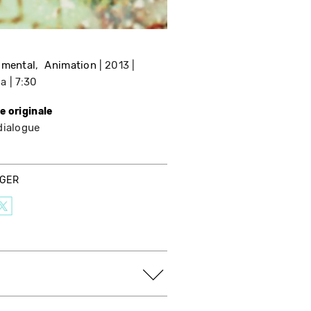
imental
Animation
2013
da
7:30
e originale
dialogue
AGER