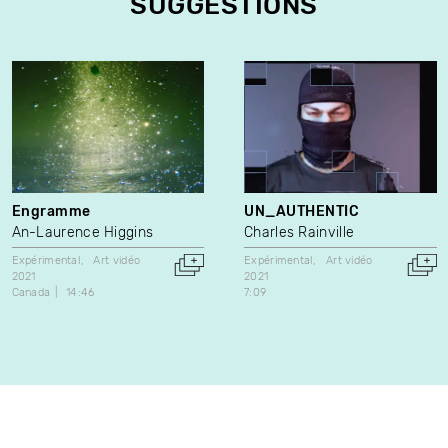
SUGGESTIONS
Engramme
UN_AUTHENTIC
An-Laurence Higgins
Charles Rainville
Expérimental
Art vidéo
Expérimental
Art vidéo
2021
2021
Canada
14:46
7:09