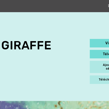
 GIRAFFE
V
Té
Ajo
s
Téléch