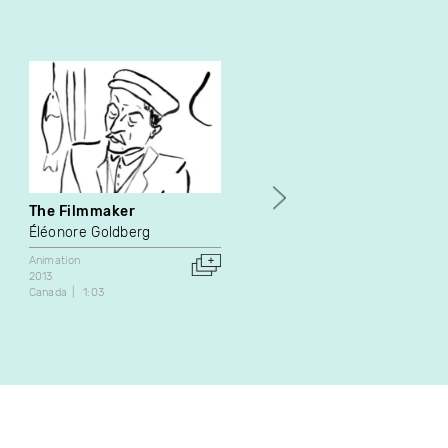
The Filmmaker
Le passage de la ligne
Éléonore Goldberg
Vincent Ducarne
Animation
Fiction
Expérimental
2013
2015
Canada
1:03
France
60:00