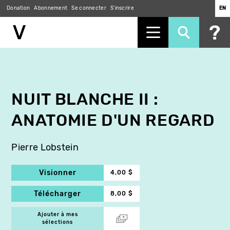
Donation
Abonnement
Se connecter
S'inscrire
EN
Aller
au
contenu
principal
NUIT BLANCHE II :
ANATOMIE D'UN REGARD
Pierre Lobstein
Visionner
4,00 $
Télécharger
8,00 $
Ajouter à mes
sélections