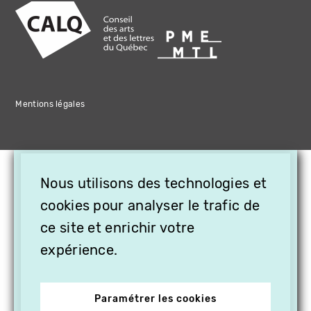
Mentions légales
×
Nous utilisons des technologies et
OFFREZ LA VIDÉO EN
CADEAU, ABONNEZ VOS
cookies pour analyser le trafic de
PROCHES À VITHÈQUE !
ce site et enrichir votre
expérience.
Paramétrer les cookies