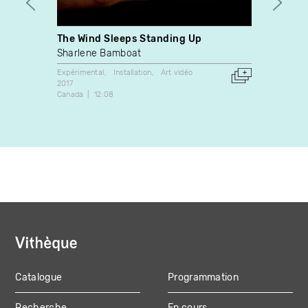
The Wind Sleeps Standing Up
Petit
Sharlene Bamboat
Chris
Expérimental
Installation
Art vidéo
Art vidé
2017
2003
Canada
12:08
Canada
Catalogue
Programmation
MAIN
Recherche
En cours