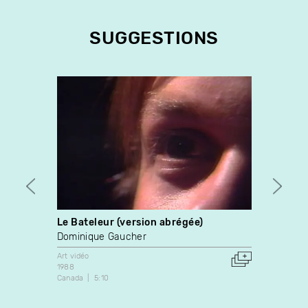
SUGGESTIONS
Le Bateleur (version abrégée)
Franc
parad
Dominique Gaucher
Emman
Art vidéo
1988
Art vidé
Canada
5:10
1991
France