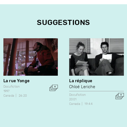
SUGGESTIONS
La rue Yonge
La réplique
Chloé Leriche
Docufiction
1997
Docufiction
Canada
26:20
2001
Canada
19:44