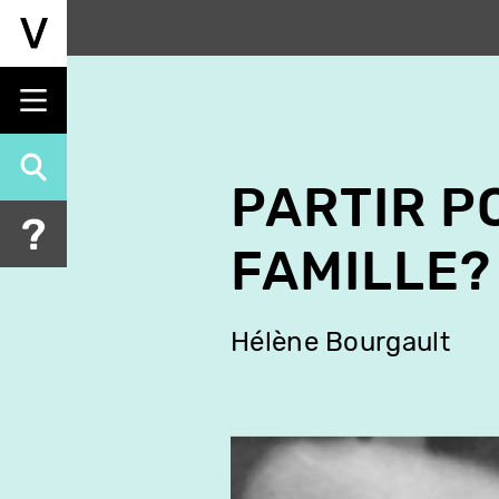
Aller
au
contenu
principal
PARTIR P
FAMILLE?
Hélène Bourgault