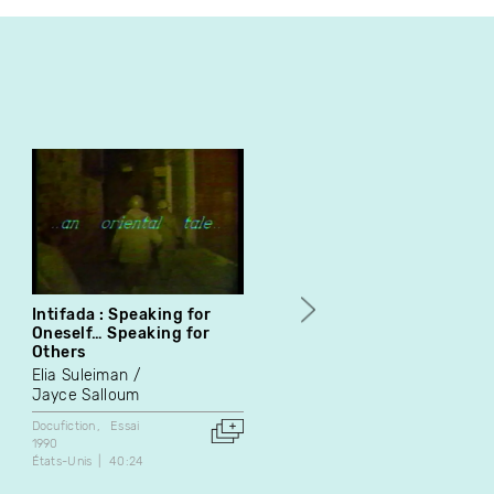
Intifada : Speaking for
Enfant : XIe siècle, latin
Oneself… Speaking for
'Infans' «qui ne parle pas
Others
Paul Gauvin
Elia Suleiman
Docufiction
Jayce Salloum
1984
Canada
29:31
Docufiction
Essai
1990
États-Unis
40:24