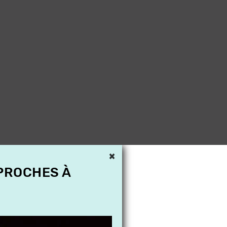
×
 PROCHES À