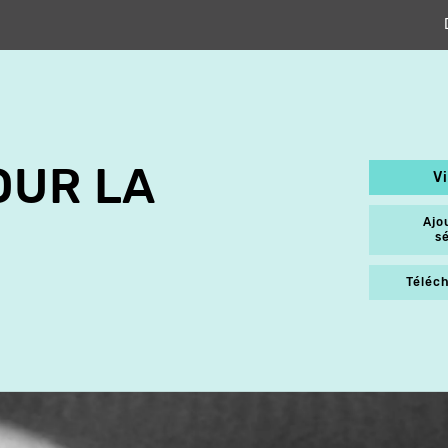
OUR LA
V
Ajo
s
Téléch