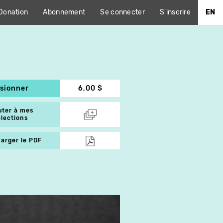
Donation
Abonnement
Se connecter
S'inscrire
EN
isionner
6,00 $
uter à mes
élections
arger le PDF