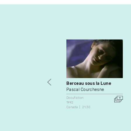
Berceau sous la Lune
Pascal Courchesne
Docufiction
1992
Canada
21:30