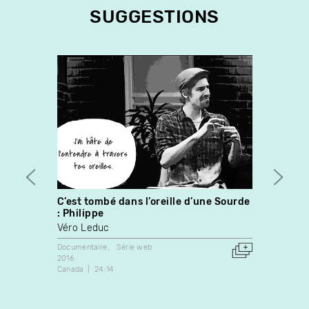
SUGGESTIONS
C’est tombé dans l’oreille d’une Sourde
Pierr
: Philippe
Vince
Véro Leduc
Docume
2006
Documentaire
Série web
Canada
2016
Canada
24:14