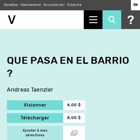
Donation
Abonnement
Se connecter
S'inscrire
EN
Aller
au
contenu
principal
QUE PASA EN EL BARRIO
?
Andreas Taenzler
Visionner
4,00 $
Télécharger
8,00 $
Ajouter à mes
sélections