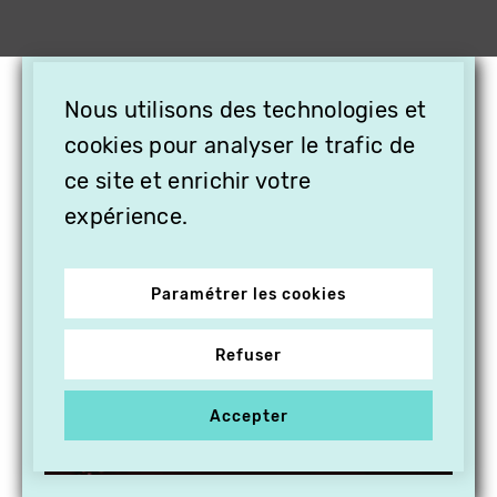
×
Nous utilisons des technologies et
OFFREZ LA VIDÉO EN
CADEAU, ABONNEZ VOS
cookies pour analyser le trafic de
PROCHES À VITHÈQUE !
ce site et enrichir votre
expérience.
Paramétrer les cookies
Refuser
Accepter