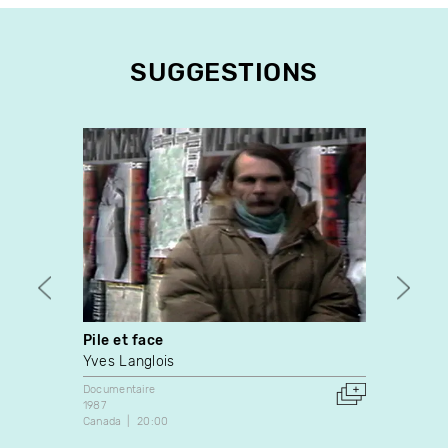
SUGGESTIONS
Pile et face
Entre
Yves Langlois
Luc B
Documentaire
Docume
1987
1984
Canada
20:00
Canada