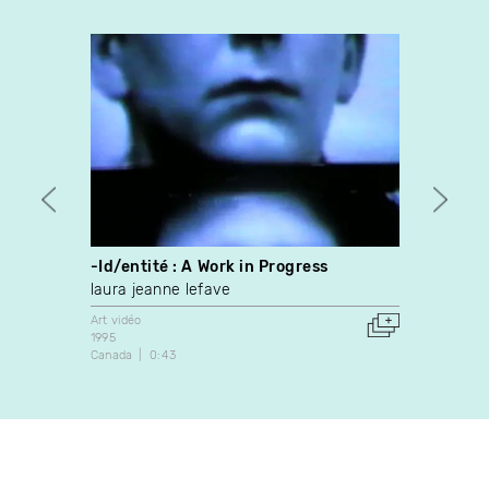
-Id/entité : A Work in Progress
Satell
laura jeanne lefave
Nelso
Art vidéo
Art vidé
1995
2004
Canada
0:43
Canada